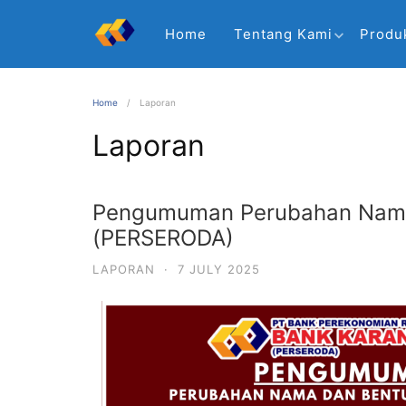
Home
Tentang Kami
Produ
Home
Laporan
Laporan
Pengumuman Perubahan Nam
(PERSERODA)
LAPORAN
·
7 JULY 2025