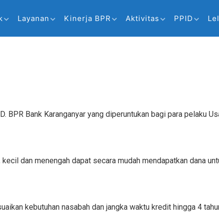
k
Layanan
Kinerja BPR
Aktivitas
PPID
Le
D. BPR Bank Karanganyar yang diperuntukan bagi para pelaku Us
, kecil dan menengah dapat secara mudah mendapatkan dana untu
aikan kebutuhan nasabah dan jangka waktu kredit hingga 4 tahun