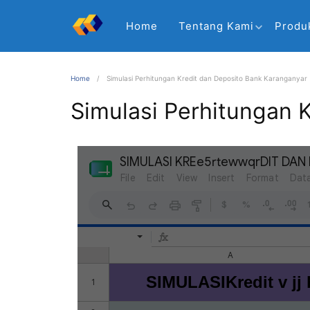
Home
Tentang Kami
Produ
Home
Simulasi Perhitungan Kredit dan Deposito Bank Karanganyar
Simulasi Perhitungan 