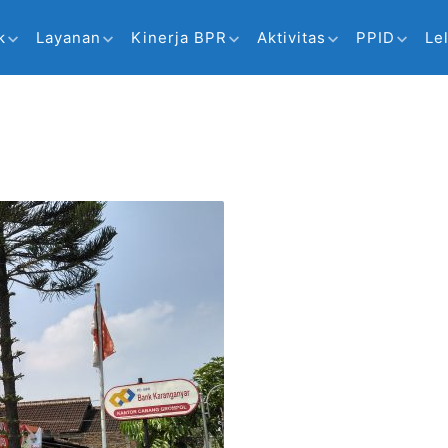
k
Layanan
Kinerja BPR
Aktivitas
PPID
Le