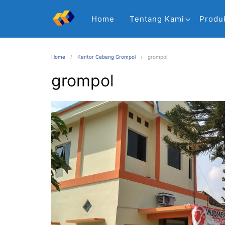
Home
Tentang Kami
Produ
Home
Kantor Cabang Grompol
grompol
grompol