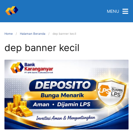
MENU
Home
Halaman Beranda
dep banner kecil
dep banner kecil