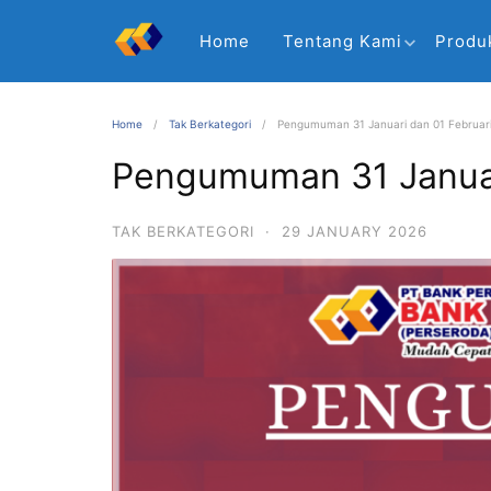
Home
Tentang Kami
Produ
Home
Tak Berkategori
Pengumuman 31 Januari dan 01 Februar
Pengumuman 31 Januar
TAK BERKATEGORI
·
29 JANUARY 2026