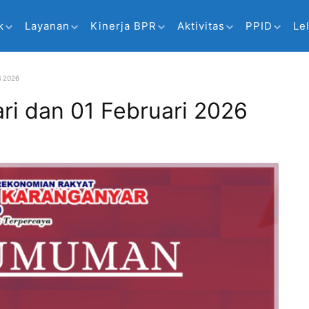
k
Layanan
Kinerja BPR
Aktivitas
PPID
Le
i 2026
i dan 01 Februari 2026