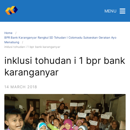
MENU
Home
BPR Bank Karanganyar Rangkul SD Tohudan I Colomadu Sukseskan Gerakan Ayo
Menabung
inklusi tohudan i 1 bpr bank karanganyar
inklusi tohudan i 1 bpr bank
karanganyar
14 MARCH 2018