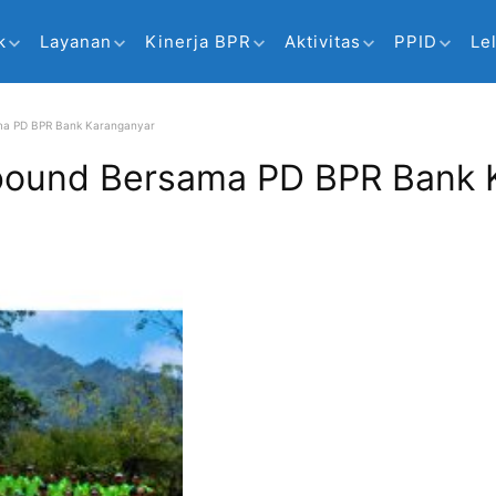
k
Layanan
Kinerja BPR
Aktivitas
PPID
Le
ma PD BPR Bank Karanganyar
bound Bersama PD BPR Bank 