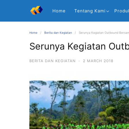
Home
Tentang Kami
Produ
Home
Berita dan Kegiatan
Serunya Kegiatan Outbound Bersa
Serunya Kegiatan Out
BERITA DAN KEGIATAN
·
2 MARCH 2018